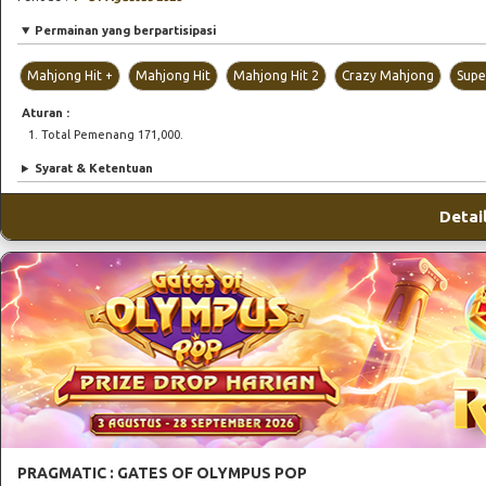
Permainan yang berpartisipasi
Mahjong Hit +
Mahjong Hit
Mahjong Hit 2
Crazy Mahjong
Supe
Aturan :
Total Pemenang 171,000.
Syarat & Ketentuan
Detai
PRAGMATIC : GATES OF OLYMPUS POP