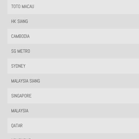
TOTO WUHAN