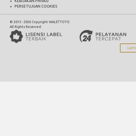
KEBIJAKAN PRIVASI
PERSETUJUAN COOKIES
© 2015 - 2026 Copyright WALETTOTO.
All Rights Reserved.
LAPO