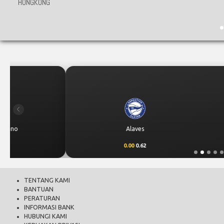
SPAIN 
August 16, 20
0 
Previous
BET
Alaves
0.00
0.62
TENTANG KAMI
BANTUAN
PERATURAN
INFORMASI BANK
HUBUNGI KAMI