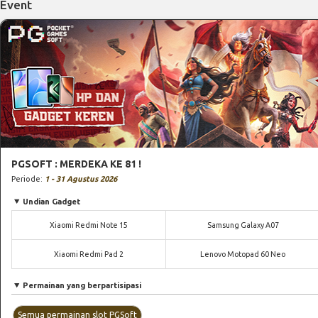
Event
PGSOFT : MERDEKA KE 81 !
Periode:
1 - 31 Agustus 2026
Undian Gadget
Xiaomi Redmi Note 15
Samsung Galaxy A07
Xiaomi Redmi Pad 2
Lenovo Motopad 60 Neo
Permainan yang berpartisipasi
Semua permainan slot PGSoft