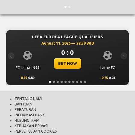
UEFA EUROPA LEAGUE QUALIFIERS
August 11, 2026 — 22:59 WIB
0 : 0
Previous
Next
BET NOW
FC Iberia 1999
Larne FC
0.75
0.89
-0.75
0.93
TENTANG KAMI
BANTUAN
PERATURAN
INFORMASI BANK
HUBUNGI KAMI
KEBIJAKAN PRIVASI
PERSETUJUAN COOKIES