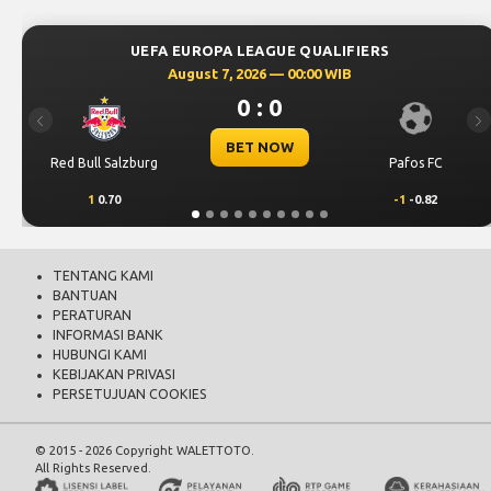
UEFA EUROPA LEAGUE QUALIFIERS
August 7, 2026 — 00:00 WIB
0 : 0
Previous
Ne
BET NOW
Red Bull Salzburg
Pafos FC
1
0.70
-1
-0.82
TENTANG KAMI
BANTUAN
PERATURAN
INFORMASI BANK
HUBUNGI KAMI
KEBIJAKAN PRIVASI
PERSETUJUAN COOKIES
© 2015 - 2026 Copyright WALETTOTO.
All Rights Reserved.