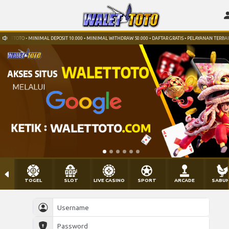
ETTOTO • MINIMAL DEPOSIT 10.000 • MINIMAL WITHDRAW 50.000 • DAFTAR GRATIS • PELAYANAN TERBAIK
TOGEL
SLOT
LIVE CASINO
SPORT
ARCADE
SABU